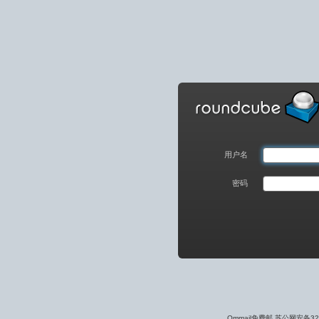
Qmmail
免
费
邮
用户名
苏
密码
公
网
安
备
32030502000408
号
Qmmail免费邮 苏公网安备320